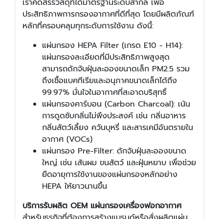
เราคัดสรรวัสดุที่ได้มาตรฐานระดับสากล เพื่อ
ประสิทธิภาพการกรองอากาศที่ดีที่สุด โดยมีผลิตภัณฑ์
หลักที่ครอบคลุมทุกระดับการใช้งาน ดังนี้:
แผ่นกรอง HEPA Filter (เกรด E10 - H14):
แผ่นกรองละเอียดที่มีประสิทธิภาพสูงสุด
สามารถดักจับฝุ่นละอองขนาดเล็ก PM2.5 รวม
ถึงเชื้อแบคทีเรียและอนุภาคขนาดเล็กได้ถึง
99.97% มั่นใจในอากาศที่สะอาดบริสุทธิ์
แผ่นกรองคาร์บอน (Carbon Charcoal): เน้น
การดูดซับกลิ่นไม่พึงประสงค์ เช่น กลิ่นอาหาร
กลิ่นสัตว์เลี้ยง ควันบุหรี่ และสารเคมีอันตรายใน
อากาศ (VOCs)
แผ่นกรอง Pre-Filter: ดักจับฝุ่นละอองขนาด
ใหญ่ เช่น เส้นผม ขนสัตว์ และฝุ่นหยาบ เพื่อช่วย
ยืดอายุการใช้งานของแผ่นกรองหลักอย่าง
HEPA ให้ยาวนานขึ้น
บริการรับผลิต OEM แผ่นกรองเครื่องฟอกอากาศ
สำหรับธุรกิจที่ต้องการสร้างแบรนด์หรือสั่งผลิตแผ่น